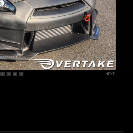
NEXT
4
5
6
7