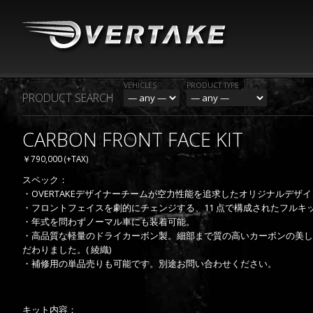
VEHICLES
PRODUCT TYPE
PRODUCT SEARCH
CARBON FRONT FACE KIT
￥790,000 (+TAX)
スペック：
・OVERTAKEデザイナーチームが空力性能を追求したオリジナルデザ
・フロントフェイスを劇的にチェンジする、11 点で構成されたフルキ
・年式を問わずノーマル車にも装着可能。
・高品質な軽量のドライカーボン製。細部まで質の高いカーボンの美し
だわりました。( 綾織)
・補修用の単品売りも可能です。別途お問い合わせください。
キット内容：